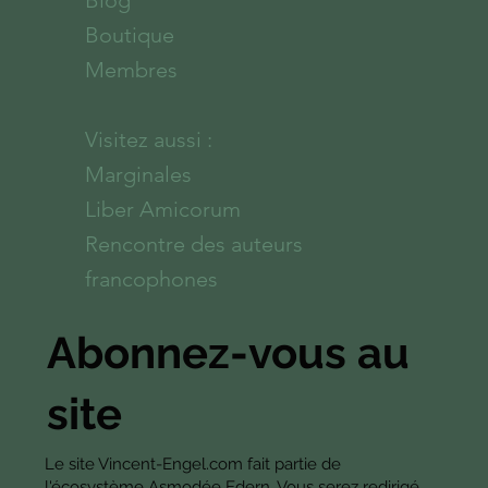
Blog
Boutique
Membres
Visitez aussi :
Marginales
Liber Amicorum
Rencontre des auteurs
francophones
Abonnez-vous au
site
Le site Vincent-Engel.com fait partie de
l'écosystème Asmodée Edern. Vous serez redirigé