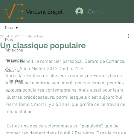
Connexion
Vincent Engel
Tous
22 juil. 2022
1 min de lecture
Tous
Un classique populaire
Réflexions
Personnel
 Pierre Benoit, le romancier paradoxal, Gérard de Cortanze, 
Paris : Albin Michel, 2012. 560 p. 25 €
Actualité
Après la réédition de plusieurs romans de Francis Carco, 
Littérature
Albin Michel confirme son intérêt non seulement pour les 
auteurs populaires contemporains, mais aussi pour leurs 
Livre audio
illustres prédécesseurs, parmi lesquels c’est aujourd’hui 
Pierre Benoit, mort il y a 50 ans, qui profite de ce travail de 
réhabilitation.
 Est-ce une des caractéristiques du “populaire”, que de 
tomber rapidement dans l’oubli ? Peut-être. Dans le cas de 