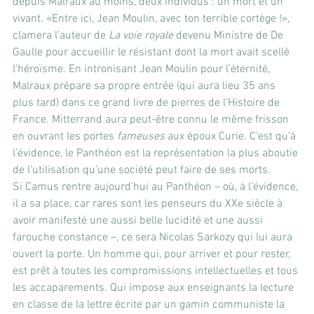
depuis Malraux au moins, deux individus : un mort et un 
vivant. «Entre ici, Jean Moulin, avec ton terrible cortège !», 
clamera l’auteur de 
La voie royale
 devenu Ministre de De 
Gaulle pour accueillir le résistant dont la mort avait scellé 
l’héroïsme. En intronisant Jean Moulin pour l’éternité, 
Malraux prépare sa propre entrée (qui aura lieu 35 ans 
plus tard) dans ce grand livre de pierres de l’Histoire de 
France. Mitterrand aura peut-être connu le même frisson 
en ouvrant les portes 
fameuses
 aux époux Curie. C’est qu’à 
l’évidence, le Panthéon est la représentation la plus aboutie 
de l’utilisation qu’une société peut faire de ses morts.
Si Camus rentre aujourd’hui au Panthéon – où, à l’évidence, 
il a sa place, car rares sont les penseurs du XXe siècle à 
avoir manifesté une aussi belle lucidité et une aussi 
farouche constance –, ce sera Nicolas Sarkozy qui lui aura 
ouvert la porte. Un homme qui, pour arriver et pour rester, 
est prêt à toutes les compromissions intellectuelles et tous 
les accaparements. Qui impose aux enseignants la lecture 
en classe de la lettre écrite par un gamin communiste la 