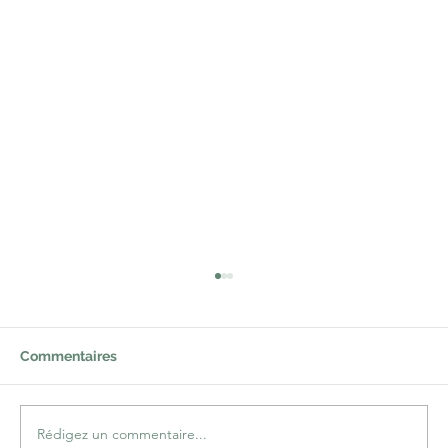
Et pendant ce temps-là, au Kurdistan…
La crise – ou plutôt les crises – qui secoue le
Proche-Orient depuis longtemps est d’une
Commentaires
effroyable complexité. Il y a cependant
quelques...
Rédigez un commentaire...