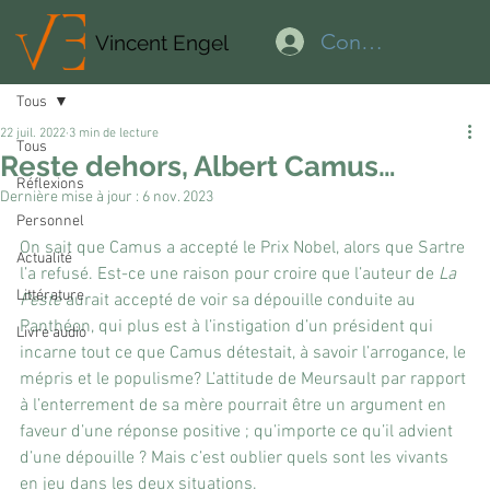
Connexion
Vincent Engel
Tous
22 juil. 2022
3 min de lecture
Tous
Reste dehors, Albert Camus…
Réflexions
Dernière mise à jour :
6 nov. 2023
Personnel
On sait que Camus a accepté le Prix Nobel, alors que Sartre 
Actualité
l’a refusé. Est-ce une raison pour croire que l’auteur de 
La 
Littérature
Peste 
aurait accepté de voir sa dépouille conduite au 
Panthéon, qui plus est à l’instigation d’un président qui 
Livre audio
incarne tout ce que Camus détestait, à savoir l’arrogance, le 
mépris et le populisme? L’attitude de Meursault par rapport 
à l’enterrement de sa mère pourrait être un argument en 
faveur d’une réponse positive ; qu’importe ce qu’il advient 
d’une dépouille ? Mais c’est oublier quels sont les vivants 
en jeu dans les deux situations.