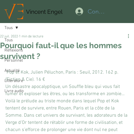
Connexion
Vincent Engel
Tous
22 juil. 2022
1 min de lecture
Tous
Pourquoi faut-il que les hommes
Réflexions
survivent ?
Personnel
Actualité
 Pop et Kok, Julien Péluchon, Paris : Seuil, 2012. 162 p. 
(Fiction & Cie). 16 €
Littérature
Un désastre apocalyptique, un Souffle bleu qui vous fait 
Livre audio
fumer et exploser les êtres, ou les transforme en zombie… 
Voilà le prélude au triste monde dans lequel Pop et Kok 
tentent de survivre, entre Rouen, Paris et la côte de la 
Somme. Dans cet univers de survivant, les adorateurs de la 
Verge d’Or tentent de rétablir une forme de civilisation, et 
chacun s’efforce de prolonger une vie dont nul ne peut 