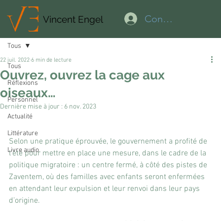
Connexion
Vincent Engel
Tous
22 juil. 2022
6 min de lecture
Tous
Ouvrez, ouvrez la cage aux
Réflexions
oiseaux…
Personnel
Dernière mise à jour :
6 nov. 2023
Actualité
Littérature
Selon une pratique éprouvée, le gouvernement a profité de 
Livre audio
l’été pour mettre en place une mesure, dans le cadre de la 
politique migratoire : un centre fermé, à côté des pistes de 
Zaventem, où des familles avec enfants seront enfermées 
en attendant leur expulsion et leur renvoi dans leur pays 
d’origine.