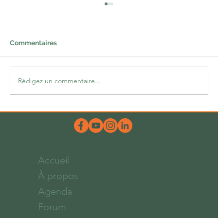
Et pendant ce temps-là, au Kurdistan…
La crise – ou plutôt les crises – qui secoue le
Proche-Orient depuis longtemps est d’une
Commentaires
effroyable complexité. Il y a cependant
quelques...
Rédigez un commentaire...
Accueil
À propos
Agenda
Forum