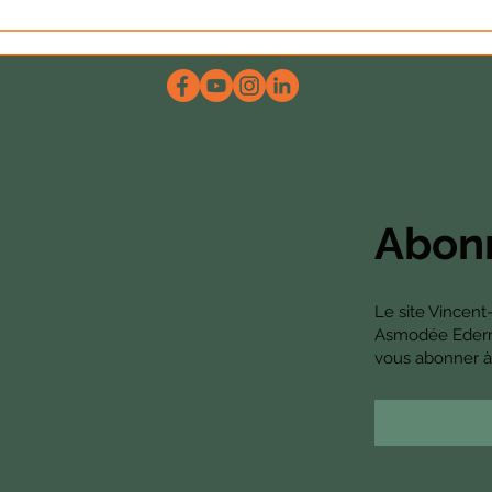
dose d’hum-ours
« Un peu de vie avant
beaucoup de mort »
Abonn
Le site Vincent
Asmodée Edern. 
vous abonner à 