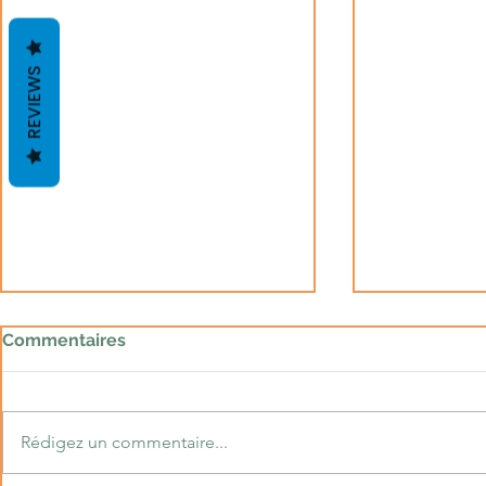
REVIEWS
Commentaires
Nuits blanches
Rédigez un commentaire...