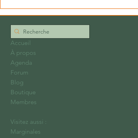
Une belle 
Accueil
À propos
Agenda
Forum
Blog
Boutique
Membres
Visitez aussi :
Marginales