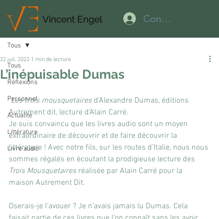
Connexion
Vincent Engel
Tous
22 juil. 2022
1 min de lecture
Tous
L’inépuisable Dumas
Réflexions
Personnel
Les trois mousquetaires
 d’Alexandre Dumas, éditions 
Autrement dit, lecture d’Alain Carré.
Actualité
Je suis convaincu que les livres audio sont un moyen 
Littérature
extraordinaire de découvrir et de faire découvrir la 
littérature ! Avec notre fils, sur les routes d’Italie, nous nous 
Livre audio
sommes régalés en écoutant la prodigieuse lecture des 
Trois Mousquetaires
 réalisée par Alain Carré pour la 
maison Autrement Dit.
Oserais-je l’avouer ? Je n’avais jamais lu Dumas. Cela 
faisait partie de ces livres que l’on connaît sans les avoir 