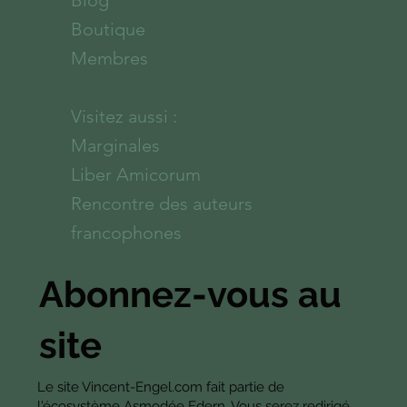
Blog
Boutique
Membres
Visitez aussi :
Marginales
Liber Amicorum
Rencontre des auteurs
francophones
Abonnez-vous au
site
Le site Vincent-Engel.com fait partie de
l'écosystème Asmodée Edern. Vous serez redirigé