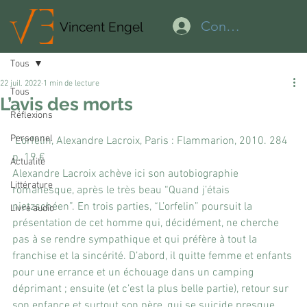
Connexion
Vincent Engel
Tous
22 juil. 2022
1 min de lecture
Tous
L’avis des morts
Réflexions
Personnel
 L’orfelin, Alexandre Lacroix, Paris : Flammarion, 2010. 284 
p. 19 €
Actualité
Alexandre Lacroix achève ici son autobiographie 
Littérature
romanesque, après le très beau “Quand j’étais 
nietzschéen”. En trois parties, “L’orfelin” poursuit la 
Livre audio
présentation de cet homme qui, décidément, ne cherche 
pas à se rendre sympathique et qui préfère à tout la 
franchise et la sincérité. D’abord, il quitte femme et enfants 
pour une errance et un échouage dans un camping 
déprimant ; ensuite (et c’est la plus belle partie), retour sur 
son enfance et surtout son père, qui se suicide presque 