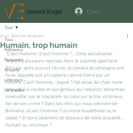
Connexion
Vincent Engel
Tous
22 juil. 2022
2 min de lecture
Tous
Humain, trop humain
Réflexions
“C’est l’homme ! C’est l’homme !”… Cette exclamation 
Personnel
retentit à plusieurs reprises dans le superbe spectacle 
Africare, alors que sur l’écran, la caméra accompagne une 
Actualité
foule, laquelle suit un cadavre calciné traîné par un 
Littérature
homme. C’est l’homme… lequel ? Cet amas de chair noire, 
amputé aux coudes et aux genoux, qui rebondit, désormais 
Livre audio
insensible, sur le macadam, ou celui qui le tire, victorieux, 
fier de son crime ? Dans les infos qui nous viennent de 
Birmanie, où est l’homme ? Le moine bouddhiste ou le 
soldat ? Et dans tellement de dossiers de notre actualité… 
Humain ou inhumain ?