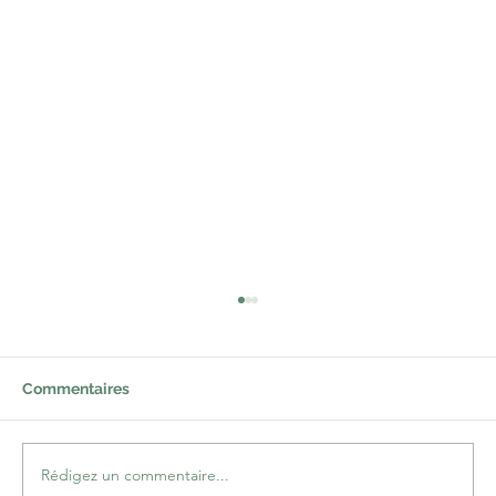
Et pendant ce temps-là, au Kurdistan…
La crise – ou plutôt les crises – qui secoue le
Proche-Orient depuis longtemps est d’une
Commentaires
effroyable complexité. Il y a cependant
quelques...
Rédigez un commentaire...