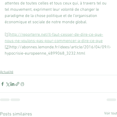
attentes de toutes celles et tous ceux qui, à travers tel ou 
tel mouvement, expriment leur volonté de changer le 
paradigme de la chose politique et de l’organisation 
économique et sociale de notre monde global.
[1]
http://reporterre.net/Il-faut-cesser-de-dire-ce-que-
nous-ne-voulons-pas-pour-commencer-a-dire-ce-que
[2]
http://abonnes.lemonde.fr/idees/article/2016/04/09/l-
hypocrisie-europeenne_4899068_3232.html
Actualité
Voir tout
Posts similaires