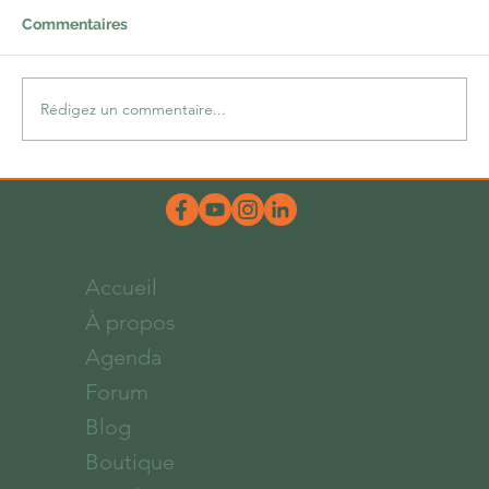
Proche-Orient depuis longtemps est d’une
Commentaires
effroyable complexité. Il y a cependant
quelques...
Rédigez un commentaire...
Accueil
À propos
Agenda
Forum
Blog
Boutique