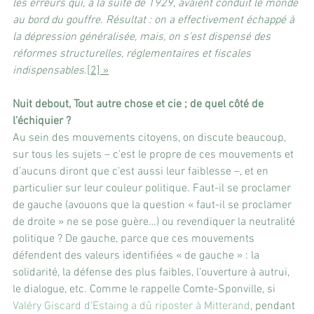
les erreurs qui, à la suite de 1929, avaient conduit le monde 
au bord du gouffre. Résultat : on a effectivement échappé à 
la dépression généralisée, mais, on s’est dispensé des 
réformes structurelles, réglementaires et fiscales 
indispensables
.
[2] »
Nuit debout, Tout autre chose et cie ; de quel côté de 
l’échiquier ?
Au sein des mouvements citoyens, on discute beaucoup, 
sur tous les sujets – c’est le propre de ces mouvements et 
d’aucuns diront que c’est aussi leur faiblesse –, et en 
particulier sur leur couleur politique. Faut-il se proclamer 
de gauche (avouons que la question « faut-il se proclamer 
de droite » ne se pose guère…) ou revendiquer la neutralité 
politique ? De gauche, parce que ces mouvements 
défendent des valeurs identifiées « de gauche » : la 
solidarité, la défense des plus faibles, l’ouverture à autrui, 
le dialogue, etc. Comme le rappelle Comte-Sponville, si 
Valéry Giscard d’Estaing a dû riposter à Mitterand
, pendant 