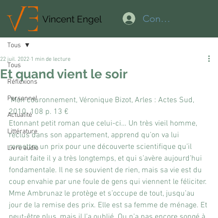
Connexion
Vincent Engel
Tous
22 juil. 2022
1 min de lecture
Tous
Et quand vient le soir
Réflexions
Personnel
 Mon couronnement, Véronique Bizot, Arles : Actes Sud, 
2010. 108 p. 13 €
Actualité
Etonnant petit roman que celui-ci… Un très vieil homme, 
Littérature
reclus dans son appartement, apprend qu’on va lui 
remettre un prix pour une découverte scientifique qu’il 
Livre audio
aurait faite il y a très longtemps, et qui s’avère aujourd’hui 
fondamentale. Il ne se souvient de rien, mais sa vie est du 
coup envahie par une foule de gens qui viennent le féliciter. 
Mme Ambrunaz le protège et s’occupe de tout, jusqu’au 
jour de la remise des prix. Elle est sa femme de ménage. Et 
peut-être plus, mais il l’a oublié. Ou n’a pas encore songé à 