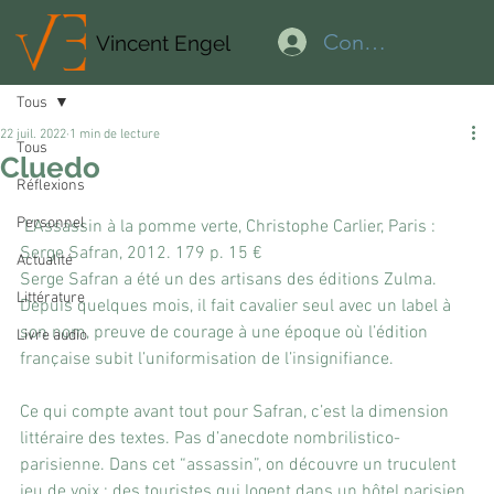
Connexion
Vincent Engel
Tous
22 juil. 2022
1 min de lecture
Tous
Cluedo
Réflexions
Personnel
 L’Assassin à la pomme verte, Christophe Carlier, Paris : 
Serge Safran, 2012. 179 p. 15 €
Actualité
Serge Safran a été un des artisans des éditions Zulma. 
Littérature
Depuis quelques mois, il fait cavalier seul avec un label à 
son nom, preuve de courage à une époque où l’édition 
Livre audio
française subit l’uniformisation de l’insignifiance.
Ce qui compte avant tout pour Safran, c’est la dimension 
littéraire des textes. Pas d’anecdote nombrilistico-
parisienne. Dans cet “assassin”, on découvre un truculent 
jeu de voix ; des touristes qui logent dans un hôtel parisien, 