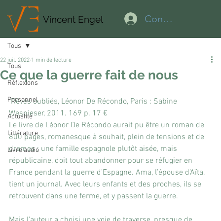
Connexion
Vincent Engel
Tous
22 juil. 2022
1 min de lecture
Tous
Ce que la guerre fait de nous
Réflexions
Personnel
 Rêves oubliés, Léonor De Récondo, Paris : Sabine 
Wespieser, 2011. 169 p. 17 €
Actualité
Le livre de Léonor De Récondo aurait pu être un roman de 
Littérature
800 pages, romanesque à souhait, plein de tensions et de 
drames ; une famille espagnole plutôt aisée, mais 
Livre audio
républicaine, doit tout abandonner pour se réfugier en 
France pendant la guerre d’Espagne. Ama, l’épouse d’Aïta, 
tient un journal. Avec leurs enfants et des proches, ils se 
retrouvent dans une ferme, et y passent la guerre.
Mais l’auteur a choisi une voie de traverse, presque de 