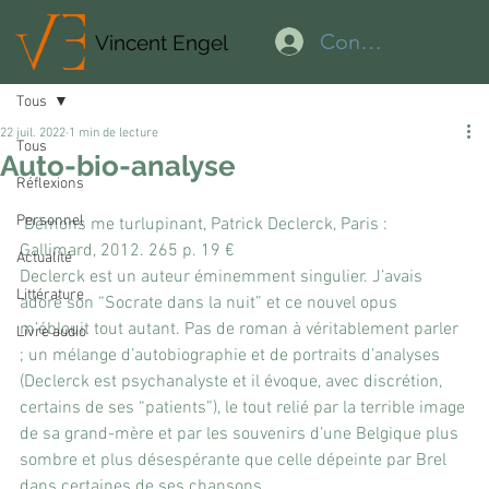
Connexion
Vincent Engel
Tous
22 juil. 2022
1 min de lecture
Tous
Auto-bio-analyse
Réflexions
Personnel
 Démons me turlupinant, Patrick Declerck, Paris : 
Gallimard, 2012. 265 p. 19 €
Actualité
Declerck est un auteur éminemment singulier. J’avais 
Littérature
adoré son “Socrate dans la nuit” et ce nouvel opus 
m’éblouit tout autant. Pas de roman à véritablement parler 
Livre audio
; un mélange d’autobiographie et de portraits d’analyses 
(Declerck est psychanalyste et il évoque, avec discrétion, 
certains de ses “patients”), le tout relié par la terrible image 
de sa grand-mère et par les souvenirs d’une Belgique plus 
sombre et plus désespérante que celle dépeinte par Brel 
dans certaines de ses chansons.