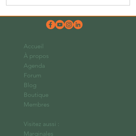
Une belle dose d’hum-ours
Accueil
À propos
Agenda
Forum
Blog
Boutique
Membres
Visitez aussi :
Marginales