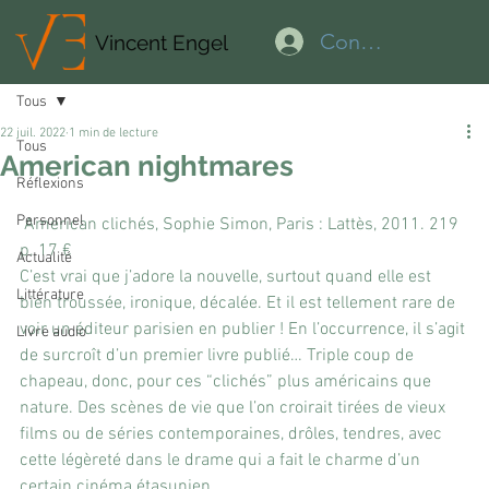
Connexion
Vincent Engel
Tous
22 juil. 2022
1 min de lecture
Tous
American nightmares
Réflexions
Personnel
 American clichés, Sophie Simon, Paris : Lattès, 2011. 219 
p. 17 €
Actualité
C’est vrai que j’adore la nouvelle, surtout quand elle est 
Littérature
bien troussée, ironique, décalée. Et il est tellement rare de 
voir un éditeur parisien en publier ! En l’occurrence, il s’agit 
Livre audio
de surcroît d’un premier livre publié… Triple coup de 
chapeau, donc, pour ces “clichés” plus américains que 
nature. Des scènes de vie que l’on croirait tirées de vieux 
films ou de séries contemporaines, drôles, tendres, avec 
cette légèreté dans le drame qui a fait le charme d’un 
certain cinéma étasunien.