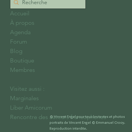
Accueil
À propos
Agenda
Forum
Blog
Boutique
Membres
Visitez aussi :
Marginales
Liber Amicorum
Rencontre des auteurs francophones
© Vincent Engel pour tous les textes et photos
portraits de Vincent Engel
© Emmanuel Crooy.
Reproduction interdite.