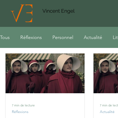
Vincent Engel
Tous
Réflexions
Personnel
Actualité
Li
7 min de lecture
7 min de lec
Réflexions
Actualité