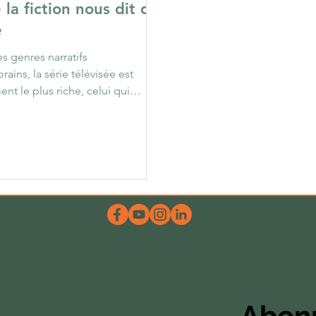
 la fiction nous dit du
e
s genres narratifs
ains, la série télévisée est
nt le plus riche, celui qui
approfondir les...
Abonn