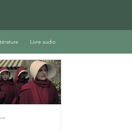
ttérature
Livre audio
ture