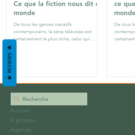
Ce que la fiction nous dit du
ce que
monde
mond
De tous les genres narratifs
De tous le
contemporains, la série télévisée est
contempor
certainement le plus riche, celui qui
certaineme
permet d’approfondir les...
permet d’
REVIEWS
Accueil
À propos
Agenda