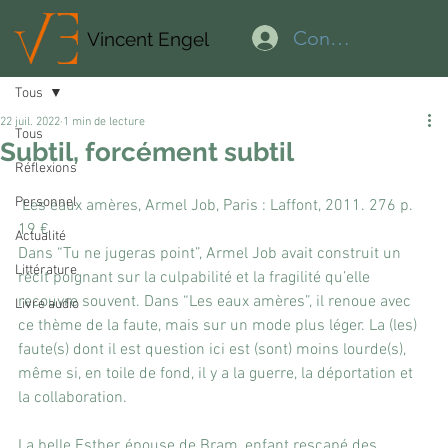
Connexion
Vincent Engel
Tous
22 juil. 2022
1 min de lecture
Tous
Subtil, forcément subtil
Réflexions
Personnel
 Les eaux amères, Armel Job, Paris : Laffont, 2011. 276 p. 
19 €
Actualité
Dans “Tu ne jugeras point”, Armel Job avait construit un 
Littérature
récit poignant sur la culpabilité et la fragilité qu’elle 
recouvre souvent. Dans “Les eaux amères”, il renoue avec 
Livre audio
ce thème de la faute, mais sur un mode plus léger. La (les) 
faute(s) dont il est question ici est (sont) moins lourde(s), 
même si, en toile de fond, il y a la guerre, la déportation et 
la collaboration.
La belle Esther, épouse de Bram, enfant rescapé des 