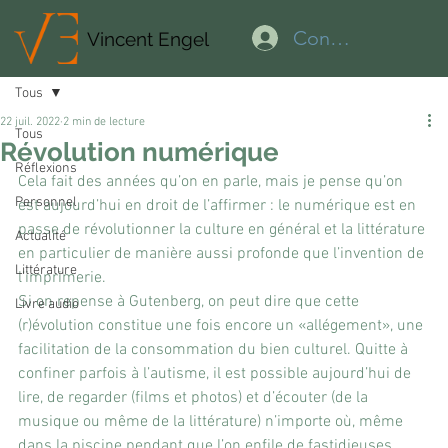
Connexion
Vincent Engel
Tous
22 juil. 2022
2 min de lecture
Tous
Révolution numérique
Réflexions
Cela fait des années qu’on en parle, mais je pense qu’on 
Personnel
est aujourd’hui en droit de l’affirmer : le numérique est en 
passe de révolutionner la culture en général et la littérature 
Actualité
en particulier de manière aussi profonde que l’invention de 
Littérature
l’imprimerie.
Si on repense à Gutenberg, on peut dire que cette 
Livre audio
(r)évolution constitue une fois encore un «allégement», une 
facilitation de la consommation du bien culturel. Quitte à 
confiner parfois à l’autisme, il est possible aujourd’hui de 
lire, de regarder (films et photos) et d’écouter (de la 
musique ou même de la littérature) n’importe où, même 
dans la piscine pendant que l’on enfile de fastidieuses 