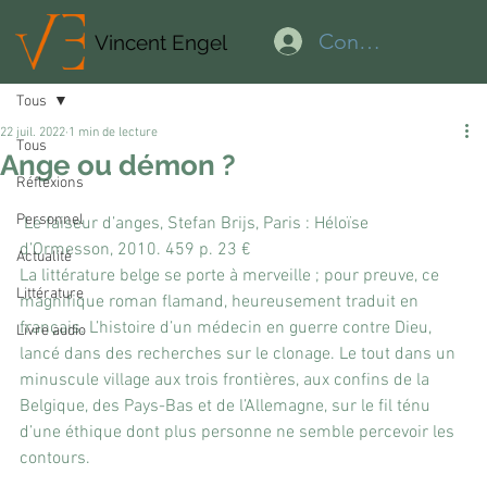
Connexion
Vincent Engel
Tous
22 juil. 2022
1 min de lecture
Tous
Ange ou démon ?
Réflexions
Personnel
 Le faiseur d’anges, Stefan Brijs, Paris : Héloïse 
d’Ormesson, 2010. 459 p. 23 €
Actualité
La littérature belge se porte à merveille ; pour preuve, ce 
Littérature
magnifique roman flamand, heureusement traduit en 
français. L’histoire d’un médecin en guerre contre Dieu, 
Livre audio
lancé dans des recherches sur le clonage. Le tout dans un 
minuscule village aux trois frontières, aux confins de la 
Belgique, des Pays-Bas et de l’Allemagne, sur le fil ténu 
d’une éthique dont plus personne ne semble percevoir les 
contours.