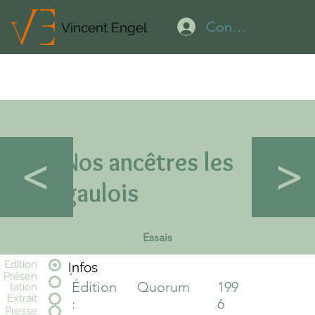
Connexion
Vincent Engel
Nos ancêtres les
<
>
gaulois
Essais
Édition
Infos
Présen
Édition
Quorum
199
tation
Extrait
:
6
Presse