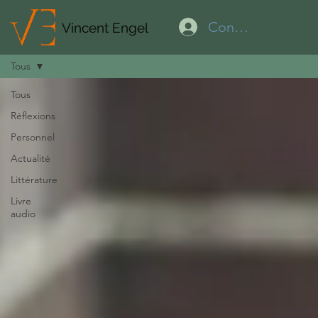
Connexion
Vincent Engel
Tous
Tous
Réflexions
Personnel
Actualité
Littérature
Livre
audio