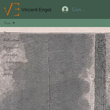
Connexion
Vincent Engel
Tous
Tous
Réflexions
Personnel
Actualité
Littérature
Livre
audio