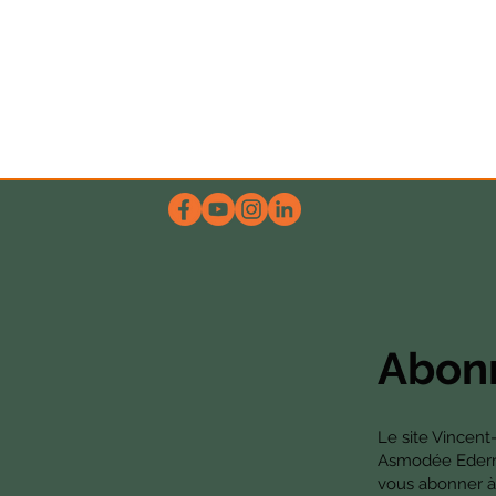
Abonn
Le site Vincent
Asmodée Edern. 
vous abonner à 