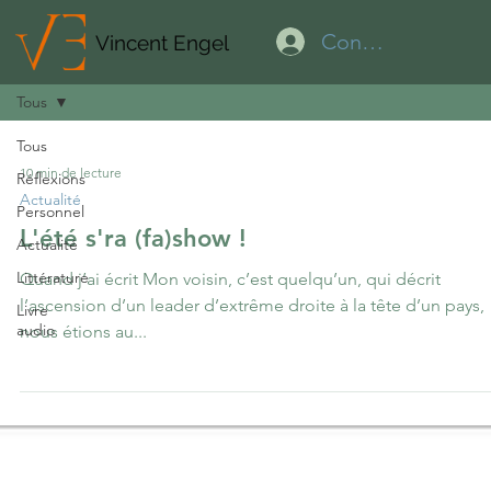
Connexion
Vincent Engel
Tous
Tous
10 min de lecture
Réflexions
Actualité
Personnel
L'été s'ra (fa)show !
Actualité
Littérature
Quand j’ai écrit Mon voisin, c’est quelqu’un, qui décrit
l’ascension d’un leader d’extrême droite à la tête d’un pays,
Livre
audio
nous étions au...