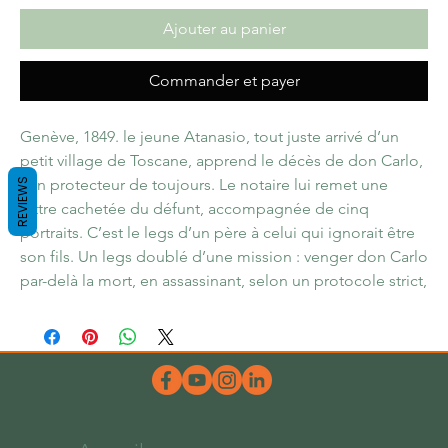
Ajouter au panier
Commander et payer
Genève, 1849. le jeune Atanasio, tout juste arrivé d’un
petit village de Toscane, apprend le décès de don Carlo,
son protecteur de toujours. Le notaire lui remet une
REVIEWS
lettre cachetée du défunt, accompagnée de cinq
portraits. C’est le legs d’un père à celui qui ignorait être
son fils. Un legs doublé d’une mission : venger don Carlo
par-delà la mort, en assassinant, selon un protocole strict,
tous ceux qui ont empoisonné son existence.
Quarante-neuf ans plus tôt, dans un palais du grand
canal, Alba vient au monde. Radieuse et sauvage, elle
grandit en se moquant des hommes comme de la
morale, et n’entend pas changer de vie en épousant le
prince Giancarlo Malcessati, alias don Carlo.