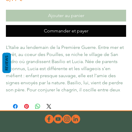
Ajouter au panier
Commander et payer
L’Italie au lendemain de la Première Guerre. Entre mer et
forêt, au coeur des Pouilles, se niche le village de San
REVIEWS
Nidro où grandissent Basilio et Lucia. Née de parents
inconnus, Lucia est différente et les villageois s’en
méfient : enfant presque sauvage, elle est l’amie des
signes envoyés par la nature. Basilio, lui, vient de perdre
son père. Pour conjurer le chagrin, il oscille entre deux
mondes, sa vie de pêcheur sous la voile du sage Luigi,
l’univers magique et inspiré de la petite fée des bois.
Liés par le destin, Lucia et Basilio s’aiment et se jurent
fidélité sans même se l’avouer.
Mais un acte irréparable (un bûcher dressé par les enfants