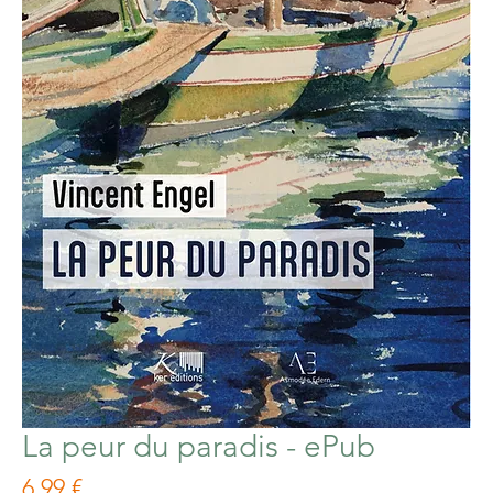
La peur du paradis - ePub
Prix
6,99 €