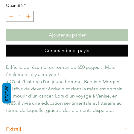
Quantité
*
Ajouter au panier
Commander et payer
Difficile de résumer un roman de 650 pages… Mais
finalement, il y a moyen !
« C’est l’histoire d’un jeune homme, Baptiste Morgan,
REVIEWS
qui rêve de devenir écrivain et dont la mère est en train
de mourir d’un cancer. Lors d’un voyage à Venise, en
1985, il vivra une éducation sentimentale et littéraire au
terme de laquelle, grâce à des éléments disparates
récoltés dans la Sérénissime sous les auspices d’un
maître mystérieux, il pourra peut-être, à travers l’écriture
Extrait
d’un roman, apprivoiser l’absence. »