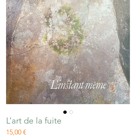
L’art de la fuite
Prix
15,00 €