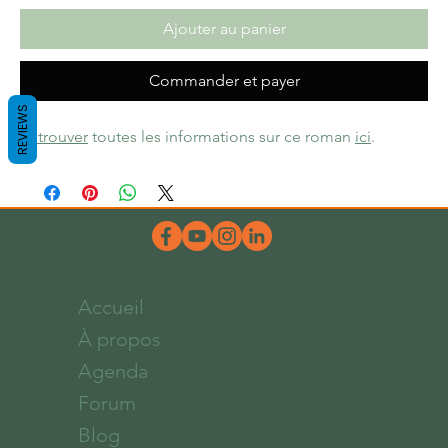
Ajouter au panier
Commander et payer
REVIEWS
Retrouver
toutes les informations sur ce roman
ici
.
Accueil
À propos
Agenda
Forum
Blog