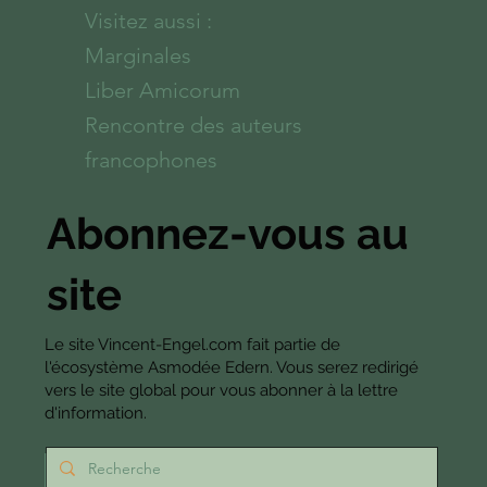
Visitez aussi :
Marginales
Liber Amicorum
Rencontre des auteurs
francophones
Abonnez-vous au
site
Le site Vincent-Engel.com fait partie de
l'écosystème Asmodée Edern. Vous serez redirigé
vers le site global pour vous abonner à la lettre
d'information.
S'abonner