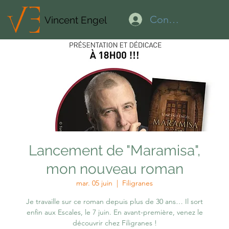
Connexion
Vincent Engel
Lancement de "Maramisa",
mon nouveau roman
mar. 05 juin
  |  
Filigranes
Je travaille sur ce roman depuis plus de 30 ans… Il sort
enfin aux Escales, le 7 juin. En avant-première, venez le
découvrir chez Filigranes !