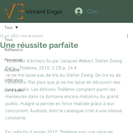
Connexion
Vincent Engel
Tous
22 juil. 2022
1 min de lecture
Tous
Une réussite parfaite
Réflexions
Personnel
 Le joueur d’échecs (lu par Jacques Weber), Stefan Zweig, 
Paris : Thélème, 2010. 2 CD p. 24 €
Actualité
Je ne me lasse pas de lire du Stefan Zweig. De lire ou de 
Littérature
l’entendre. Pas plus que je ne me lasse de découvrir des 
livres audio. Les éditions Thélème comptent parmi les 
Livre audio
meilleures dans ce domaine encore méconnu du grand 
public, malgré la percée en force réalisée grâce à leur 
concurrent, Audiolib, dont le catalogue croît à une vitesse 
constante.
En cette fin d’année 2010, Thélème sort une série de 