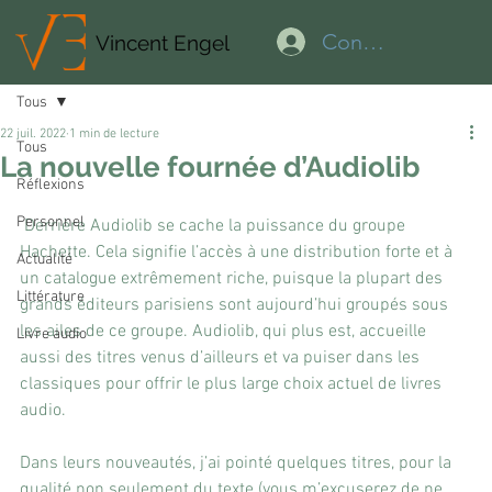
Connexion
Vincent Engel
Tous
22 juil. 2022
1 min de lecture
Tous
La nouvelle fournée d’Audiolib
Réflexions
Personnel
 Derrière Audiolib se cache la puissance du groupe 
Hachette. Cela signifie l’accès à une distribution forte et à 
Actualité
un catalogue extrêmement riche, puisque la plupart des 
Littérature
grands éditeurs parisiens sont aujourd’hui groupés sous 
les ailes de ce groupe. Audiolib, qui plus est, accueille 
Livre audio
aussi des titres venus d’ailleurs et va puiser dans les 
classiques pour offrir le plus large choix actuel de livres 
audio.
Dans leurs nouveautés, j’ai pointé quelques titres, pour la 
qualité non seulement du texte (vous m’excuserez de ne 