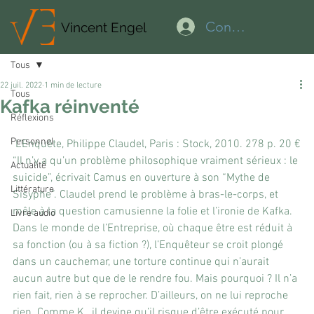
Connexion
Vincent Engel
Tous
22 juil. 2022
1 min de lecture
Tous
Kafka réinventé
Réflexions
Personnel
 L’Enquête, Philippe Claudel, Paris : Stock, 2010. 278 p. 20 €
“Il n’y a qu’un problème philosophique vraiment sérieux : le 
Actualité
suicide”, écrivait Camus en ouverture à son “Mythe de 
Littérature
Sisyphe”. Claudel prend le problème à bras-le-corps, et 
mêle à la question camusienne la folie et l’ironie de Kafka. 
Livre audio
Dans le monde de l’Entreprise, où chaque être est réduit à 
sa fonction (ou à sa fiction ?), l’Enquêteur se croit plongé 
dans un cauchemar, une torture continue qui n’aurait 
aucun autre but que de le rendre fou. Mais pourquoi ? Il n’a 
rien fait, rien à se reprocher. D’ailleurs, on ne lui reproche 
rien. Comme K., il devine qu’il risque d’être exécuté pour 