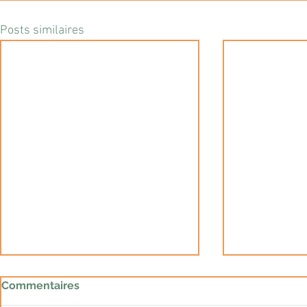
Posts similaires
Extrême droite : le miracle
Et pendant
Commentaires
wallon ?
Kurdistan…