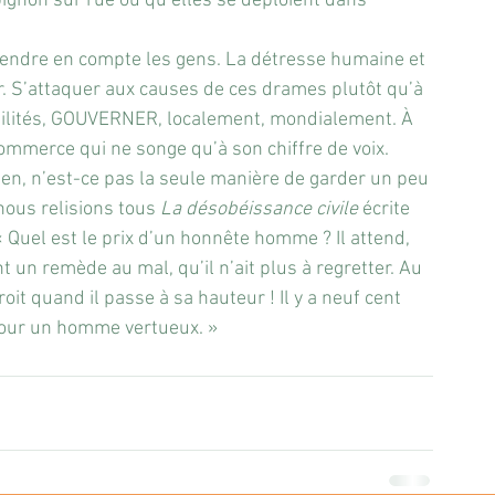
ignon sur rue ou qu’elles se déploient dans 
prendre en compte les gens. La détresse humaine et 
ir. S’attaquer aux causes de ces drames plutôt qu’à 
lités, GOUVERNER, localement, mondialement. À 
mmerce qui ne songe qu’à son chiffre de voix.
ien, n’est-ce pas la seule manière de garder un peu 
nous relisions tous 
La désobéissance civile 
écrite 
« Quel est le prix d’un honnête homme ? Il attend, 
 un remède au mal, qu’il n’ait plus à regretter. Au 
it quand il passe à sa hauteur ! Il y a neuf cent 
pour un homme vertueux. »