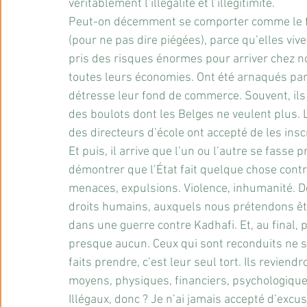
véritablement l’illégalité et l’illégitimité.
Peut-on décemment se comporter comme le fo
(pour ne pas dire piégées), parce qu’elles vi
pris des risques énormes pour arriver chez nous
toutes leurs économies. Ont été arnaqués par 
détresse leur fond de commerce. Souvent, il
des boulots dont les Belges ne veulent plus. L
des directeurs d’école ont accepté de les inscr
Et puis, il arrive que l’un ou l’autre se fasse 
démontrer que l’État fait quelque chose contre
menaces, expulsions. Violence, inhumanité. 
droits humains, auxquels nous prétendons êt
dans une guerre contre Kadhafi. Et, au final, 
presque aucun. Ceux qui sont reconduits ne so
faits prendre, c’est leur seul tort. Ils reviendr
moyens, physiques, financiers, psychologique
Illégaux, donc ? Je n’ai jamais accepté d’excus