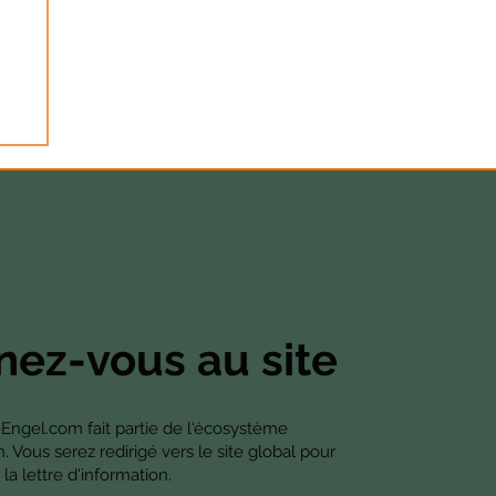
ce
ue
.
ez-vous au site
-Engel.com fait partie de l'écosystème
Vous serez redirigé vers le site global pour
la lettre d'information.