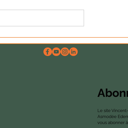
lutôt les crises –
Vendredi dernier, j’ai eu la chan
 Proche-Orient
d’assister au concert de Joan
mps est d’une
Baez à l’Olympia. Si je vous avo
lexité. Il y a
que, de toute ma vie, je n’ai pas..
lques...
Abonn
Le site Vincent
Asmodée Edern. 
vous abonner à 