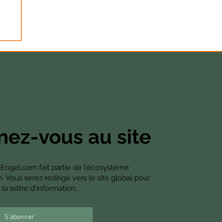
ez-vous au site
-Engel.com fait partie de l'écosystème
Vous serez redirigé vers le site global pour
la lettre d'information.
S'abonner