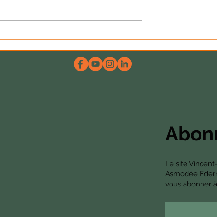
dose d’hum-ours
« Un peu de vie avant
beaucoup de mort »
Abonn
Le site Vincent
Asmodée Edern. 
vous abonner à 