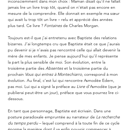
inconsciemment dans mon choix : Maman disait qu’il ne fallait 
jamais lire un livre trop tôt, quand on n’était pas encore en 
mesure de la comprendre. Elle donnait en exemple ma sœur 
qui avait lu trop tôt un livre – relu et apprécié des années 
plus tard. Ce livre ? 
Fontaines
 de Charles Morgan. 
Toujours est-il que j’ai entretenu avec Baptiste des relations 
bizarres. J’ai longtemps cru que Baptiste était ce que j’aurais 
pu devenir si je n’avais pas rencontré celle qui allait devenir la 
mère de mes enfants. Je pense aujourd’hui qu’il représente 
la part la plus sensible de moi. Son évolution, entre la 
troisième partie des 
Absentes
 et la troisième partie du 
prochain 
Vous qui entrez à Montechiarro
, correspond à mon 
évolution. Au final, c’est lui qui rencontre Asmodée Edern, 
pas moi. Lui qui a signé la préface au 
Livre
 d’Asmodée (que je 
publierai peut-être un jour), préface que vous pourrez lire ci-
dessous.
En tant que personnage, Baptiste est écrivain. Dans une 
posture paradoxale empruntée au narrateur de 
La recherche 
du temps perdu
 – lequel comprend à la toute fin de ce cycle 
énorme la manière dont il va enfin pouvoir commencer à 