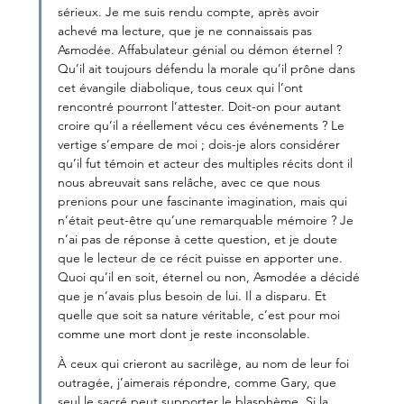
sérieux. Je me suis rendu compte, après avoir 
achevé ma lecture, que je ne connaissais pas 
Asmodée. Affabulateur génial ou démon éternel ? 
Qu’il ait toujours défendu la morale qu’il prône dans 
cet évangile diabolique, tous ceux qui l’ont 
rencontré pourront l’attester. Doit-on pour autant 
croire qu’il a réellement vécu ces événements ? Le 
vertige s’empare de moi ; dois-je alors considérer 
qu’il fut témoin et acteur des multiples récits dont il 
nous abreuvait sans relâche, avec ce que nous 
prenions pour une fascinante imagination, mais qui 
n’était peut-être qu’une remarquable mémoire ? Je 
n’ai pas de réponse à cette question, et je doute 
que le lecteur de ce récit puisse en apporter une. 
Quoi qu’il en soit, éternel ou non, Asmodée a décidé 
que je n’avais plus besoin de lui. Il a disparu. Et 
quelle que soit sa nature véritable, c’est pour moi 
comme une mort dont je reste inconsolable.
À ceux qui crieront au sacrilège, au nom de leur foi 
outragée, j’aimerais répondre, comme Gary, que 
seul le sacré peut supporter le blasphème. Si la 