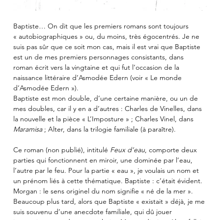
Baptiste… On dit que les premiers romans sont toujours 
« autobiographiques » ou, du moins, très égocentrés. Je ne 
suis pas sûr que ce soit mon cas, mais il est vrai que Baptiste 
est un de mes premiers personnages consistants, dans 
roman écrit vers la vingtaine et qui fut l’occasion de la 
naissance littéraire d’Asmodée Edern (voir « Le monde 
d’Asmodée Edern »). 
Baptiste est mon double, d’une certaine manière, ou un de 
mes doubles, car il y en a d’autres : Charles de Vinelles, dans 
la nouvelle et la pièce « L’Imposture » ; Charles Vinel, dans 
Maramisa
 ; Alter, dans la trilogie familiale (à paraître). 
Ce roman (non publié), intitulé 
Feux d’eau
, comporte deux 
parties qui fonctionnent en miroir, une dominée par l’eau, 
l’autre par le feu. Pour la partie « eau », je voulais un nom et 
un prénom liés à cette thématique. Baptiste : c’était évident. 
Morgan : le sens originel du nom signifie « né de la mer ». 
Beaucoup plus tard, alors que Baptiste « existait » déjà, je me 
suis souvenu d’une anecdote familiale, qui dû jouer 